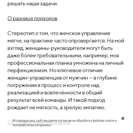
решать наши задачи.
О разнице подходов
Стереотип о том, что женское управление
мягче, на практике часто опровергается. На мой
взгляд, женщины-руководители могут быть
даже более требовательными, например, моя
профессиональная планка умножена на личный
перфекционизм. Но ключевое отличие
женщин-управленцев от мужчин — в глубине
погружения в процесс и контроле над
реализацией и вовлечённости в общий
результат всей команды. И такой подход
рождает не мягкость, а зрелую эмпатию.
Используя наш сайт, вы даете согласие на обработку файлов cookie и
Об эффективной команде
пользовательских данных.