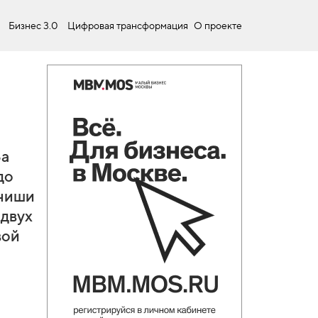
Бизнес 3.0
Цифровая трансформация
О проекте
За
до
 ниши
 двух
вой