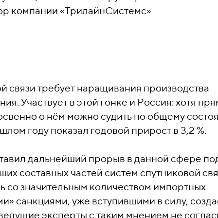
ор компании «ТрилайнСистемс»
й связи требует наращивания производства
я. Участвует в этой гонке и Россия: хотя пр
косвенно о нём можно судить по общему состо
шлом году показал годовой прирост в 3,2 %.
тавил дальнейший прорыв в данной сфере по
ших составных частей систем спутниковой свя
сь со значительным количеством импортных
ми» санкциями, уже вступившими в силу, созда
 ведущие эксперты с таким мнением не соглас