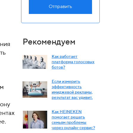
Отправить
Рекомендуем
ения
ть
Как работает
платформа голосовых
ботов?
Если измерить
ам
эффективность
имиджевой рекламы,
результат вас удивит.
рону
ентах
Как HEINEKEN
помогает решать
е.
семьям проблемы
через онлайн-сервис?