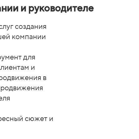
ании и руководителе
слуг создания
шей компании
румент для
клиентам и
продвижения в
 продвижения
еля
ресный сюжет и