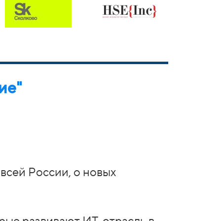
ие"
всей России, о новых
орые развивают ИТ-отрасль в