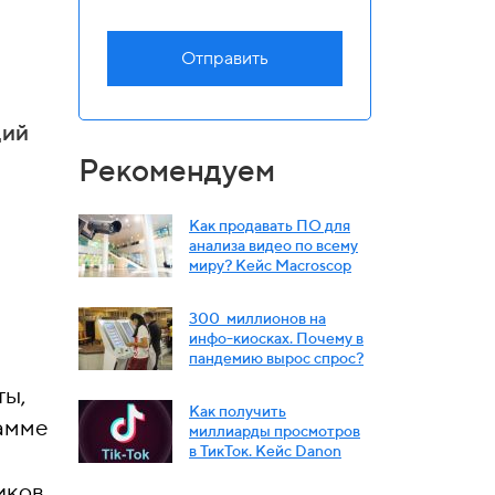
Отправить
ций
Рекомендуем
Как продавать ПО для
анализа видео по всему
миру? Кейс Macroscop
300 миллионов на
инфо-киосках. Почему в
пандемию вырос спрос?
ты,
Как получить
рамме
миллиарды просмотров
в ТикТок. Кейс Danon
иков.