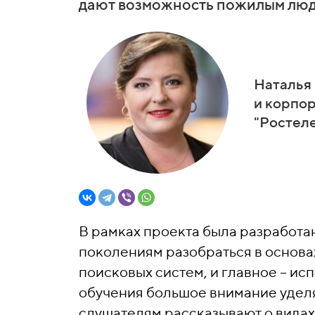
дают возможность пожилым людя
Наталья
и корпо
"Ростел
В рамках проекта была разработа
поколениям разобраться в основа
поисковых систем, и главное – ис
обучения большое внимание уделяе
слушателям рассказывают о видах