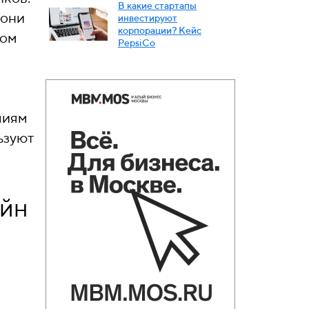
В какие стартапы
 они
инвестируют
корпорации? Кейс
зом
PepsiСo
лиям
ьзуют
айн