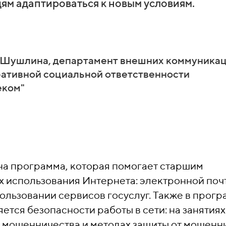
м адаптироваться к новым условиям.
 Шушлина, департамент внешних коммуника
ративной социальной ответственности
еком"
на программа, которая помогает старшим
х использования Интернета: электронной поч
пользовании сервисов госуслуг. Также в прог
тся безопасности работы в сети: на занятиях
 мошенничества и методах защиты от мошенн