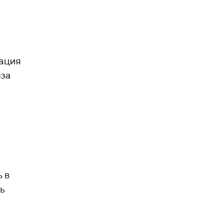
ация
иза
 в
ь