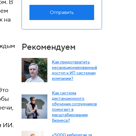
ом. В
ием
Отправить
к на
Рекомендуем
аждым
Как предотвратить
несанкционированный
досту
п к ИТ-системам
компании?
Это
Как система
обы
дистанционного
обучения сотрудников
речи,
помогает в
масштабировании
бизнеса?
м ИИ.
«5000 кибератак за