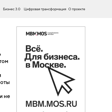
Бизнес 3.0
Цифровая трансформация
О проекте
о
том
и
боты
и не