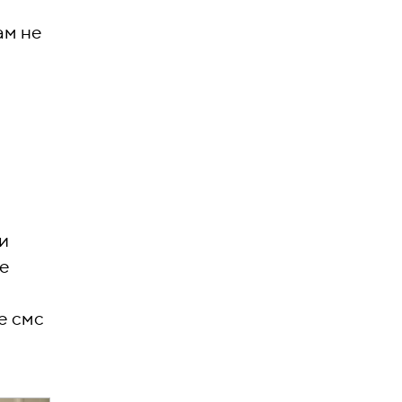
ам не
и
ые
е смс