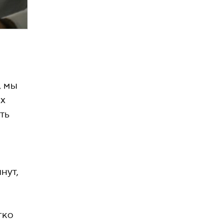
, мы
ых
ть
нут,
гко