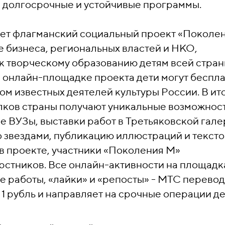
 долгосрочные и устойчивые программы.
ует флагманский социальный проект «Поколе
е бизнеса, региональных властей и НКО,
 творческому образованию детям всей стран
а онлайн-площадке проекта дети могут беспл
ом известных деятелей культуры России. В ит
олков страны получают уникальные возможност
е ВУЗы, выставки работ в Третьяковской гале
о звездами, публикацию иллюстраций и тексто
 в проекте, участники «Поколения М»
стников. Все онлайн-активности на площадк
е работы, «лайки» и «репосты» - МТС перевод
= 1 рубль и направляет на срочные операции д