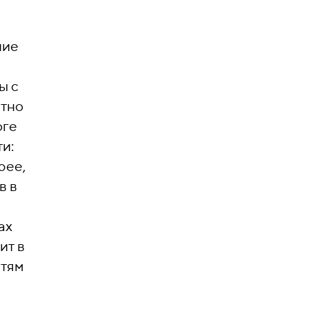
ние
ы с
атно
оге
и:
рее,
в в
ах
ит в
етям