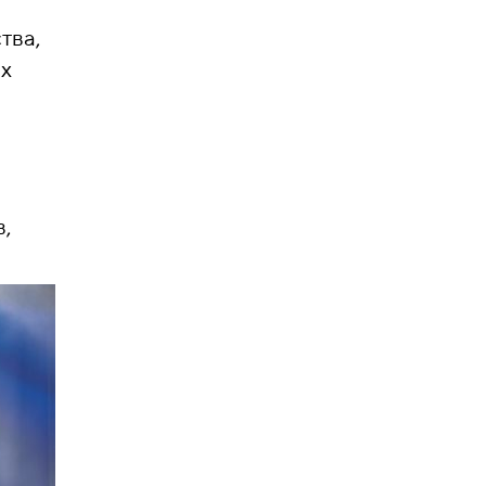
тва,
ых
в,