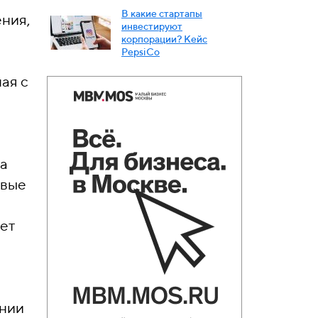
В какие стартапы
ения,
инвестируют
корпорации? Кейс
PepsiСo
ая с
за
овые
ет
ании