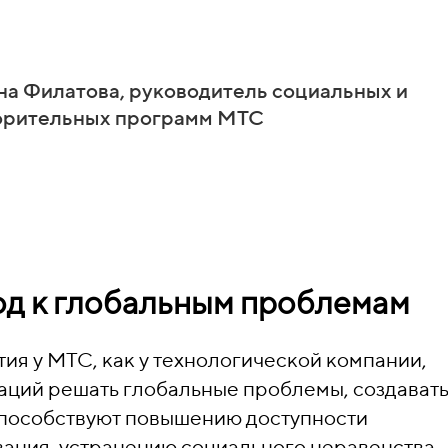
на Филатова, руководитель социальных и
орительных программ МТС
д к глобальным проблемам
тия у МТС, как у технологической компании,
аций решать глобальные проблемы, создават
способствуют повышению доступности
ания, устранению социального неравенства,