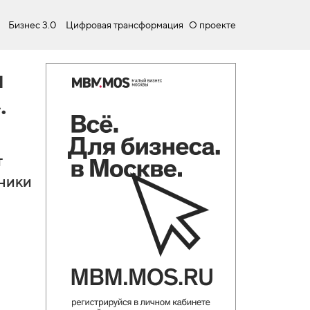
Бизнес 3.0
Цифровая трансформация
О проекте
и
.
ю
т
дники