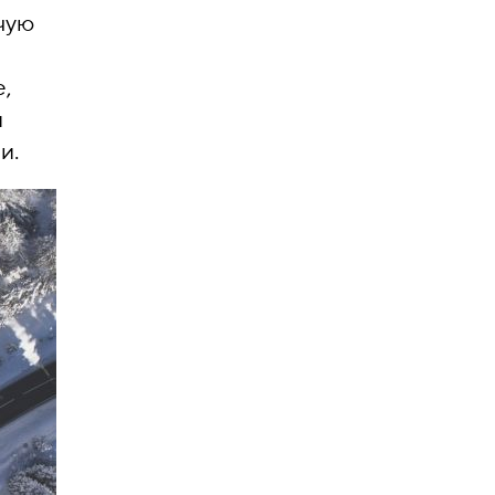
чую
е,
и
и.