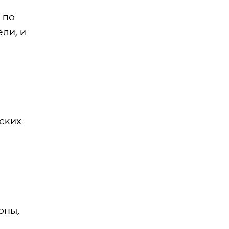
 по
ли, и
ских
опы,