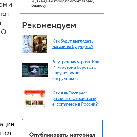
ом и
ают
т
Рекомендуем
ОО
Как будут выглядеть
магазины будущего?
Внутренняя угроза. Как
ИТ-система борется с
нарушениями
сотрудников
Как АлиЭкспресс
развивает экосистему
e-commerce в России?
е
мации
ться
Опубликовать материал