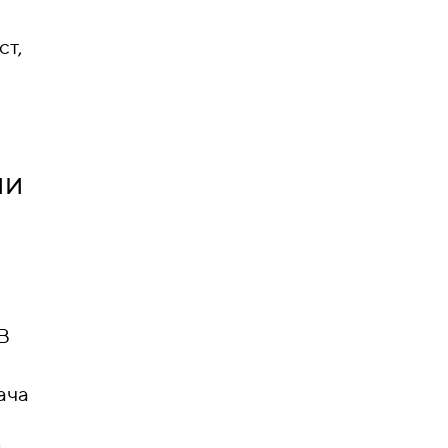
ст,
ии
В
ача