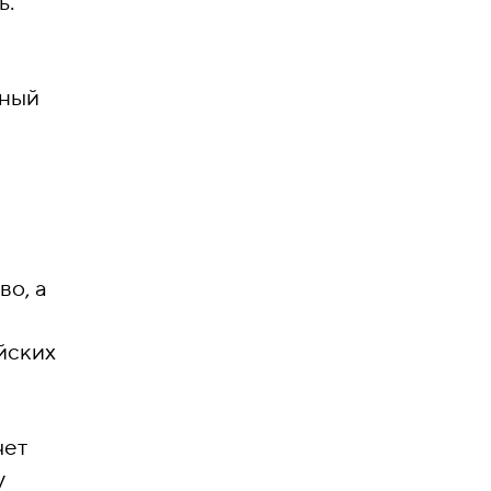
ь.
пный
во, а
йских
чет
у