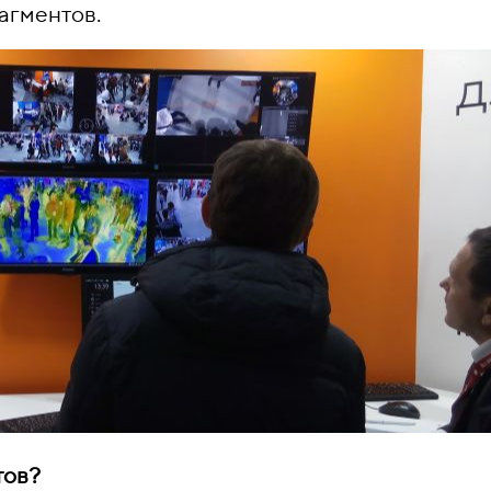
агментов.
тов?