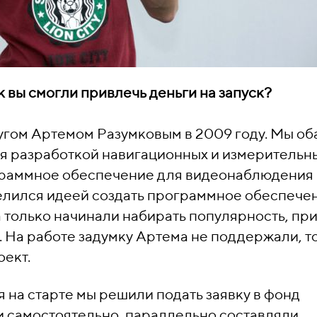
к вы смогли привлечь деньги на запуск?
угом Артемом Разумковым в 2009 году. Мы об
я разработкой навигационных и измерительн
граммное обеспечение для видеонаблюдения 
елился идеей создать программное обеспече
а только начинали набирать популярность, пр
. На работе задумку Артема не поддержали, т
оект.
на старте мы решили подать заявку в фонд
и самостоятельно, параллельно составляли