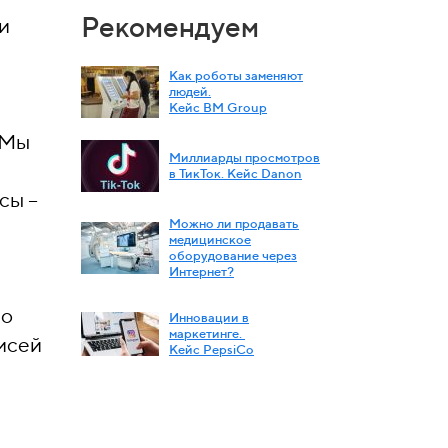
Рекомендуем
и
Как роботы заменяют
людей.
Кейс BM Group
 Мы
Миллиарды просмотров
в ТикТок. Кейс Danon
сы –
Можно ли продавать
медицинское
оборудование через
Интернет?
по
Инновации в
маркетинге.
писей
Кейс PepsiСo