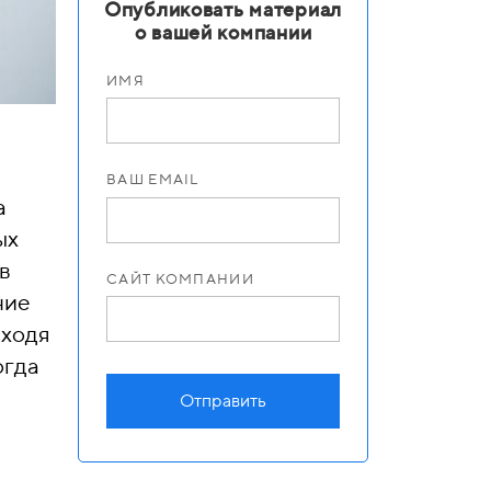
Опубликовать материал
о вашей компании
ИМЯ
ВАШ EMAIL
а
ых
в
САЙТ КОМПАНИИ
ние
иходя
огда
Отправить