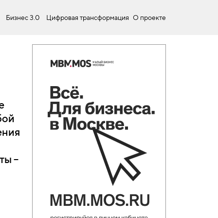
Бизнес 3.0
Цифровая трансформация
О проекте
е
бой
ения
ты –