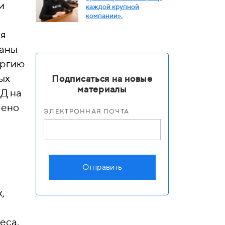
и
каждой крупной
компании».
ля
ваны
ергию
ых
Подписаться на новые
материалы
ОД на
лено
ЭЛЕКТРОННАЯ ПОЧТА
Отправить
,
еса.