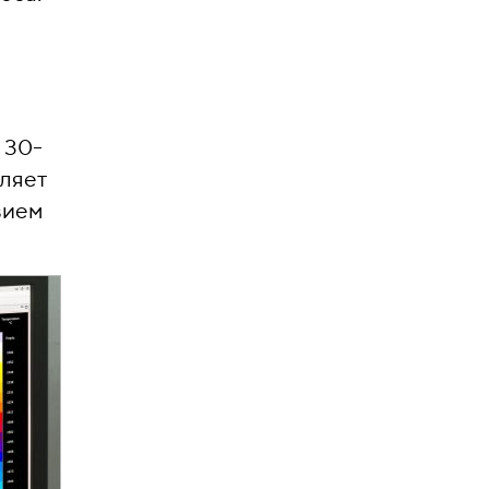
 30-
оляет
вием