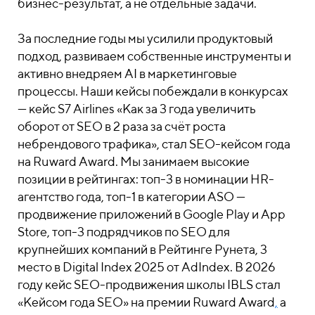
бизнес-результат, а не отдельные задачи.
За последние годы мы усилили продуктовый
подход, развиваем собственные инструменты и
активно внедряем AI в маркетинговые
процессы. Наши кейсы побеждали в конкурсах
— кейс S7 Airlines «Как за 3 года увеличить
оборот от SEO в 2 раза за счёт роста
небрендового трафика», стал SEO-кейсом года
на Ruward Award. Мы занимаем высокие
позиции в рейтингах: топ-3 в номинации HR-
агентство года, топ-1 в категории ASO —
продвижение приложений в Google Play и App
Store, топ-3 подрядчиков по SEO для
крупнейших компаний в Рейтинге Рунета, 3
место в Digital Index 2025 от AdIndex. В 2026
году кейс SEO-продвижения школы IBLS стал
«
Кейсом года SEO
»
на премии Ruward Award
,
а