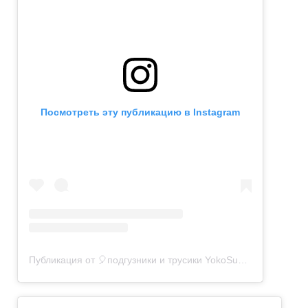
Посмотреть эту публикацию в Instagram
Публикация от 🎈подгузники и трусики YokoSun🎈 (@yokosun_baby)