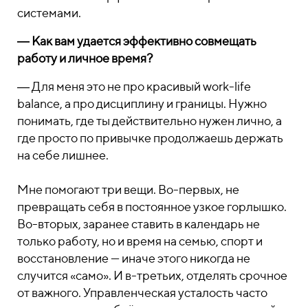
системами.
― Как вам удается эффективно совмещать
работу и личное время?
― Для меня это не про красивый work-life
balance, а про дисциплину и границы. Нужно
понимать, где ты действительно нужен лично, а
где просто по привычке продолжаешь держать
на себе лишнее.
Мне помогают три вещи. Во-первых, не
превращать себя в постоянное узкое горлышко.
Во-вторых, заранее ставить в календарь не
только работу, но и время на семью, спорт и
восстановление — иначе этого никогда не
случится «само». И в-третьих, отделять срочное
от важного. Управленческая усталость часто