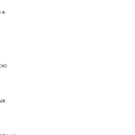
 к
сю
ых