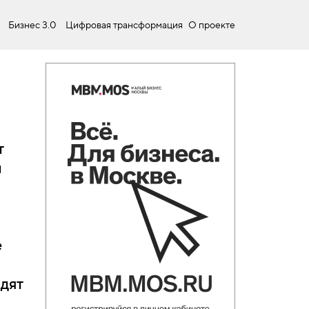
Бизнес 3.0
Цифровая трансформация
О проекте
т
и
е
идят