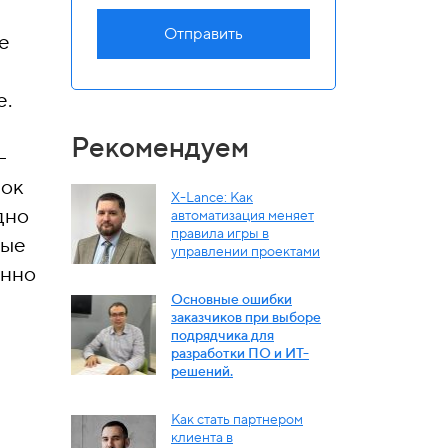
Отправить
е
е.
Рекомендуем
-
вок
X-Lance: Как
дно
автоматизация меняет
правила игры в
вые
управлении проектами
енно
Основные ошибки
заказчиков при выборе
подрядчика для
разработки ПО и ИТ-
решений.
Как стать партнером
клиента в