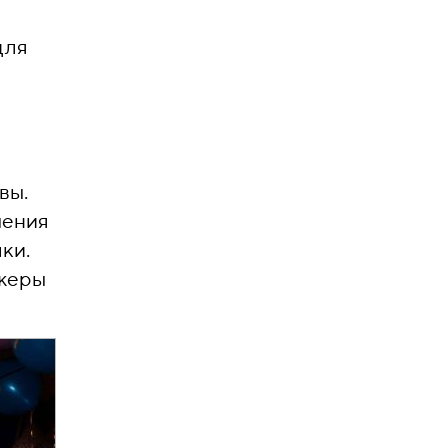
для
вы.
чения
ки.
джеры