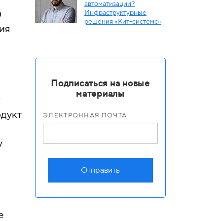
автоматизации?
0
Инфраструктурные
решения «Кит-системс»
ия
Подписаться на новые
материалы
т
одукт
ЭЛЕКТРОННАЯ ПОЧТА
у
Отправить
е