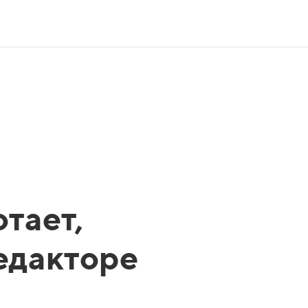
тает,
редакторе