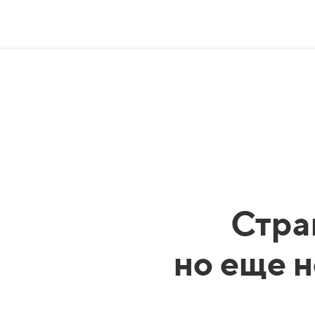
Стра
но еще н