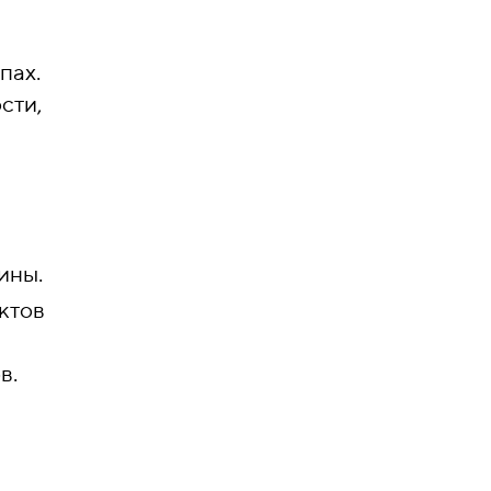
пах.
сти,
ины.
ктов
в.