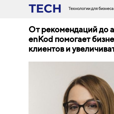
Технологии для бизнеса
От рекомендаций до а
enKod помогает бизне
клиентов и увеличива