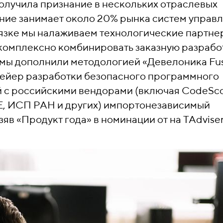
олучила признание в нескольких отраслевых
ние занимает около 20% рынка систем управ
язке мы налаживаем технологические партне
комплексно комбинировать заказную разрабо
 мы дополнили методологией «Девелоника Fu
вейер разработки безопасного программного
 с российскими вендорами (включая CodeSco
E, ИСП РАН и других) импортонезависимый
яв «Продукт года» в номинации от на TAdviser