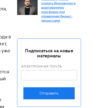
создать безопасную и
адаптируемую
ля,
платформу для
управления бизнес-
процессами
ода в
ет,
ы уже
Подписаться на новые
материалы
ЭЛЕКТРОННАЯ ПОЧТА
ется
дый
Отправить
е
ии,