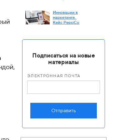
Инновации в
маркетинге.
рый
Кейс PepsiСo
Подписаться на новые
а
материалы
ндой,
ЭЛЕКТРОННАЯ ПОЧТА
Отправить
что