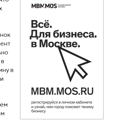
х
ынок
мент
ьно
 в
ину в
ли
аем
им