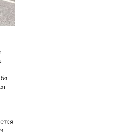
м
а
ебя
ся
ается
ом