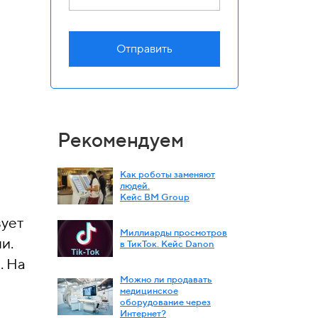
Отправить
Рекомендуем
Как роботы заменяют
людей.
Кейс BM Group
вует
Миллиарды просмотров
и.
в ТикТок. Кейс Danon
. На
Можно ли продавать
медицинское
оборудование через
Интернет?