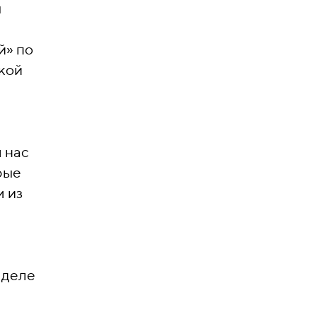
ы
й» по
акой
 нас
рые
м из
 деле