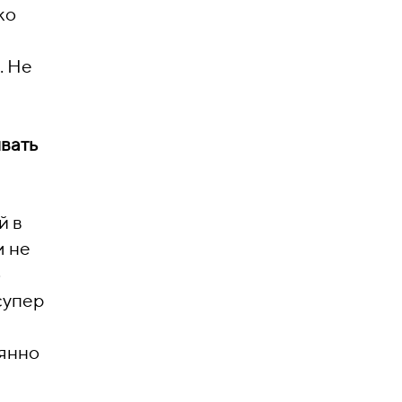
ко
. Не
ывать
й в
м не
о
супер
оянно