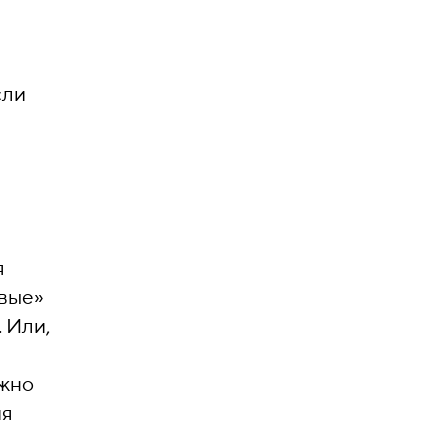
сли
я
вые»
 Или,
ожно
ия