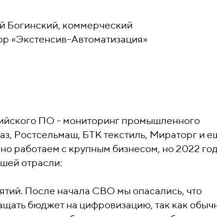
й Богинский, коммерческий
ор
«
Экстенсив-Автоматизация
»
ийского ПО - мониторинг промышленного
аз, Ростсельмаш, БТК текстиль, Мираторг и е
вно работаем с крупным бизнесом, но
2022 го
шей отрасли:
тий. После начала СВО мы опасались, что
ащать бюджет на цифровизацию, так как обыч