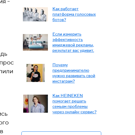
я -
Как работает
платформа голосовых
ботов?
Если измерить
эффективность
имиджевой рекламы,
результат вас удивит.
едь
спрос
Почему
олили
предпринимателю
нужно развивать свой
инстаграм?
Как HEINEKEN
помогает решать
семьям проблемы
через онлайн-сервис?
ись
ого
 в