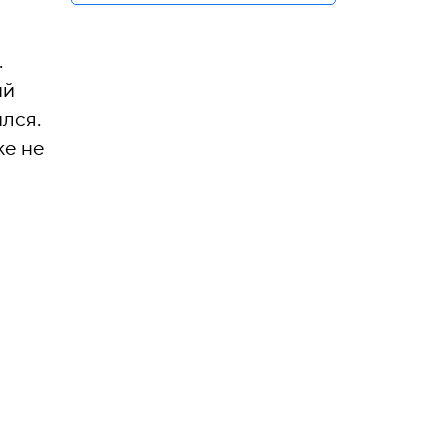
.
ий
лся.
же не