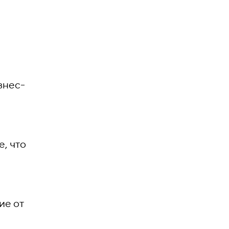
знес-
, что
ие от