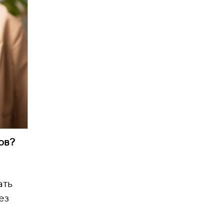
ов?
ать
ез