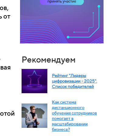
ов,
 от
Рекомендуем
о
ивая
Рейтинг "Лидеры
цифровизации - 2025".
Список победителей
Как система
дистанционного
ботой
обучения сотрудников
помогает в
масштабировании
бизнеса?