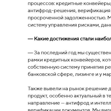
процессов: кредитные конвейеры,
антифрод-решения, верификация 
просроченной задолженностью. М
систему управления рисками, да
―
Какие достижения стали наибо
―
За последний год мы существе
рамки кредитных конвейеров, кот
собственную систему принятия ре
банковской сфере, лизинге и у ма
Также вывели на рынок решение 
продукт, особенно актуальный в 
направление — антифрод и интел
верификации документов. Мы вид