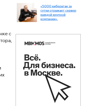
«5000 кибератак за
сутки отражает сервер
каждой крупной
компании».
нке с
тора,
и
их