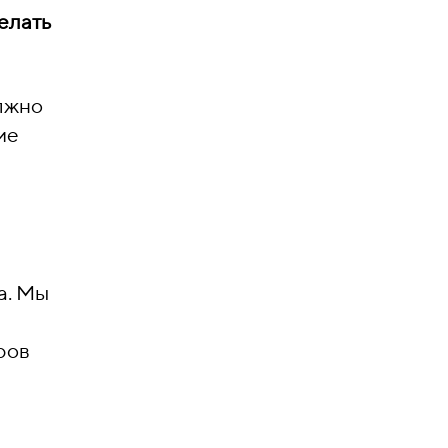
елать
олжно
ие
а. Мы
ров