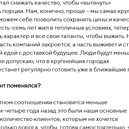
тал снижать качество, чтобы «вытянуть»
ь порции. Нам, конечно, проще – мы самая кру
можем себе позволить сохранять цены и каче
сть-семь лет жил в тепличных условиях, тепе
 характер и все свои таланты, чтобы выжить. 
сть компаний закроется, а часть выживет и с
вой едой с доставкой будущее. Люди будут мен
аже допускаю, что в крупнейших городах
танет регулярно готовить уже в ближайшие 
ент поменялся?
тном соотношении становится меньше
и-четыре года назад это были наши основные
 количество клиентов, которым не хочется
только дорога, чтобы, готовя самостоятельно, 