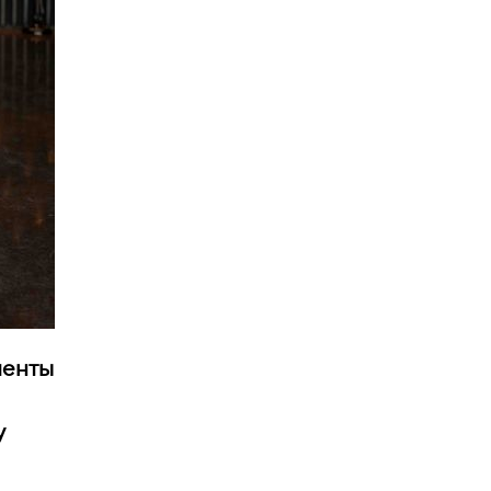
иенты
у