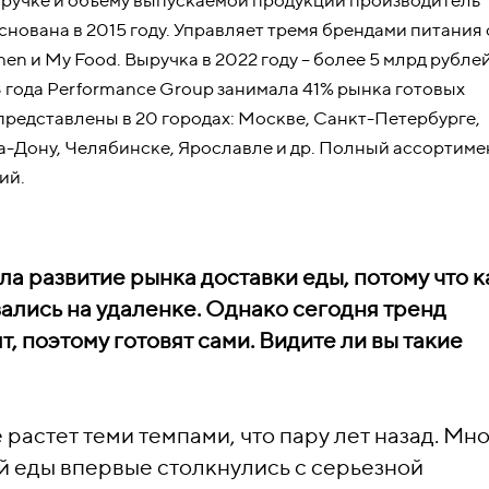
ыручке и объему выпускаемой продукции производитель
нована в 2015 году. Управляет тремя брендами питания 
hen и My Food. Выручка в 2022 году – более 5 млрд рубле
23 года Performance Group занимала 41% рынка готовых
редставлены в 20 городах: Москве, Санкт-Петербурге,
а-Дону, Челябинске, Ярославле и др. Полный ассортиме
ий.
а развитие рынка доставки еды, потому что к
ались на удаленке. Однако сегодня тренд
, поэтому готовят сами. Видите ли вы такие
растет теми темпами, что пару лет назад. Мн
 еды впервые столкнулись с серьезной