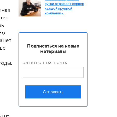
сутки отражает сервер
каждой крупной
пная
компании».
ство
рь
Но
танет
Подписаться на новые
ьше
материалы
годы.
ЭЛЕКТРОННАЯ ПОЧТА
Отправить
что-