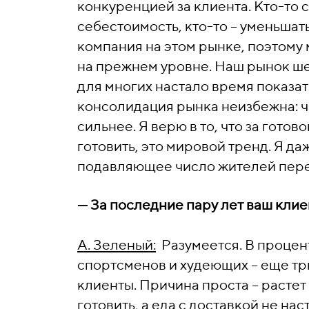
конкуренцией за клиента. Кто-то с
себестоимость, кто-то – уменьшат
компания на этом рынке, поэтому 
на прежнем уровне. Наш рынок ше
для многих настало время показать
консолидация рынка неизбежна: ча
сильнее. Я верю в то, что за гото
готовить, это мировой тренд. Я д
подавляющее число жителей перес
—
За последние пару лет ваш кли
А. Зеленый:
Разумеется. В процен
спортсменов и худеющих – еще тр
клиенты. Причина проста – растет
готовить, а еда с доставкой не нас