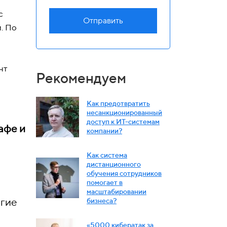
с
Отправить
й. По
нт
Рекомендуем
Как предотвратить
несанкционированный
досту
п к ИТ-системам
афе и
компании?
Как система
дистанционного
обучения сотрудников
помогает в
масштабировании
огие
бизнеса?
«5000 кибератак за