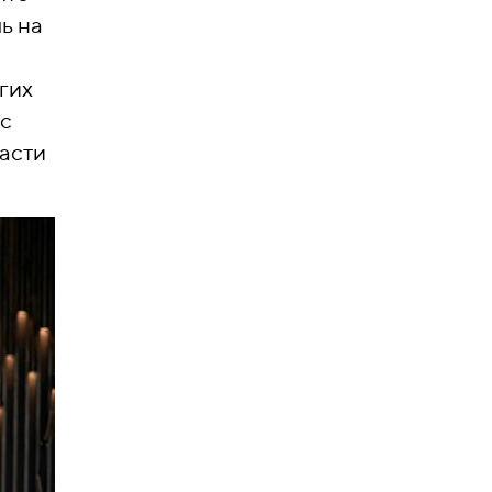
ь на
гих
 с
расти