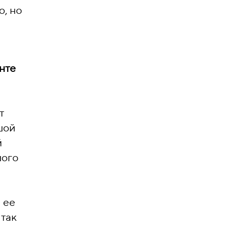
о, но
нте
т
шой
й
шого
 ее
 так