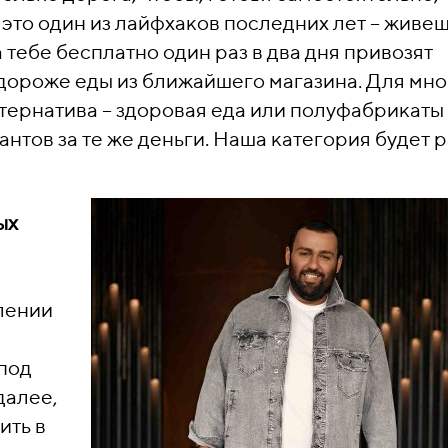
 это один из лайфхаков последних лет – живеш
 тебе бесплатно один раз в два дня привозят
 дороже еды из ближайшего магазина. Для мно
ьтернатива – здоровая еда или полуфабрикаты
нтов за те же деньги. Наша категория будет 
ых
лении
 под
далее,
ить в