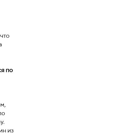
 что
а
ся по
м,
по
у.
ин из