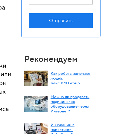
ра
Отправить
Рекомендуем
ки
 или
Как роботы заменяют
людей.
ов
Кейс BM Group
ах
Можно ли продавать
медицинское
оборудование через
иса
Интернет?
Инновации в
маркетинге.