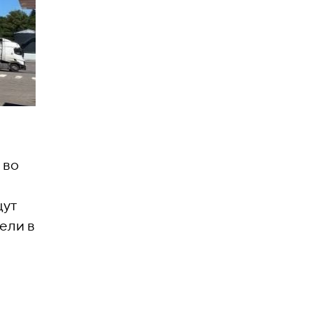
 во
щут
ели в