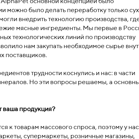
 AlphaPet основной концепцией было
и можно было делать переработку только су
могли внедрить технологию производства, где
вежие мясные ингредиенты. Мы первые в Росс
ных технологических линий по производству
зволило нам закупать необходимое сырье вну
ых поставщиков.
диентов трудности коснулись и нас: в части
минералов. Но эти вопросы решаемы, а основн
т ваша продукция?
ся к товарам массового спроса, поэтому у нас
аркеты, супермаркеты, розничные магазины,