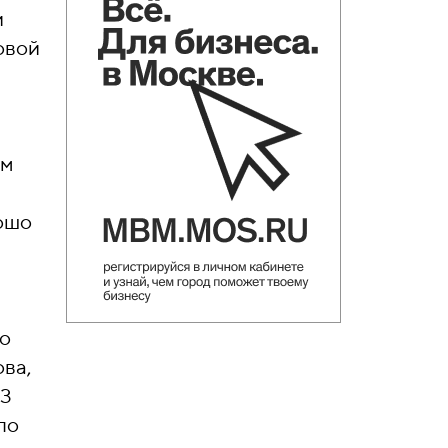
и
овой
рм
рошо
о
ова,
 3
по