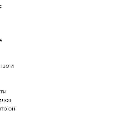
с
е
тво и
ети
ился
то он