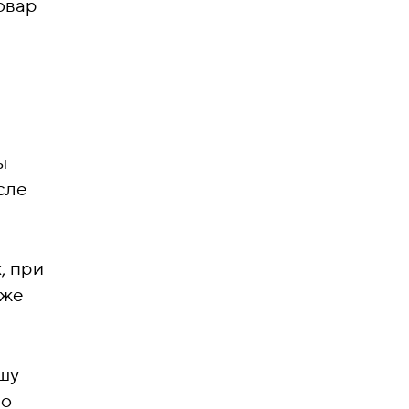
овар
ы
сле
, при
кже
шу
ло