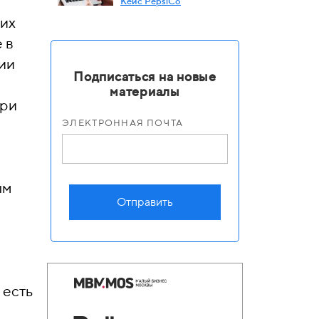
Кейс PepsiСo
хих
 в
ии
Подписаться на новые
материалы
три
ЭЛЕКТРОННАЯ ПОЧТА
ым
Отправить
 есть