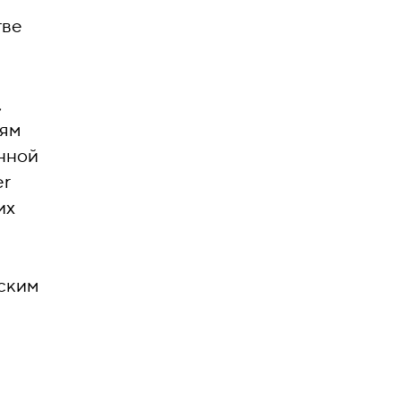
тве
,
иям
нной
er
их
еским