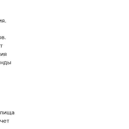
я.
в.
т
ния
енды
илища
счет