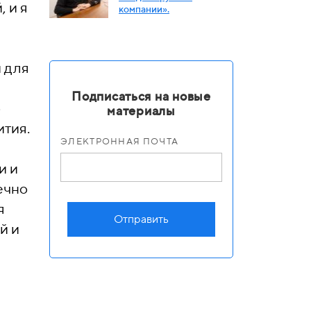
 и я
компании».
 для
Подписаться на новые
о
материалы
ития.
ЭЛЕКТРОННАЯ ПОЧТА
и и
ечно
я
Отправить
й и