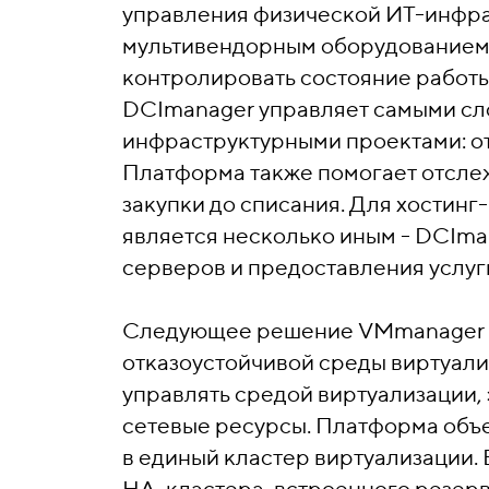
управления физической ИТ-инфра
мультивендорным оборудованием в
контролировать состояние работ
DCImanager управляет самыми сл
инфраструктурными проектами: от 
Платформа также помогает отслеж
закупки до списания. Для хостин
является несколько иным - DCIma
серверов и предоставления услуги
Следующее решение VMmanager -
отказоустойчивой среды виртуали
управлять средой виртуализации,
сетевые ресурсы. Платформа объ
в единый кластер виртуализации. 
НА-кластера, встроенного резер