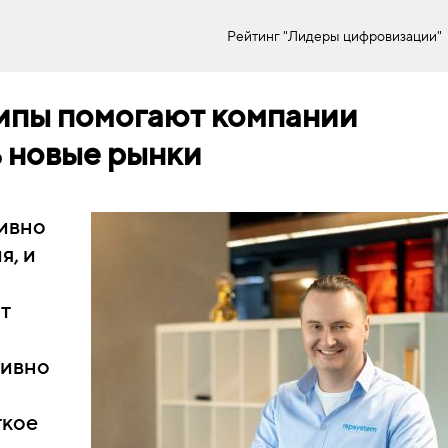
Рейтинг "Лидеры цифровизации"
ципы помогают компании
ь новые рынки
тивно
я, и
т
тивно
ткое