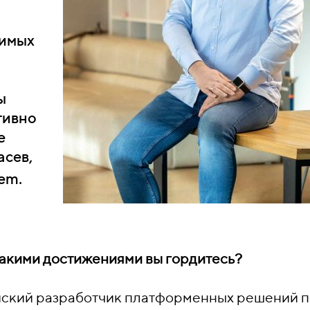
а
чимых
ы
тивно
е
асев,
em.
 какими достижениями вы гордитесь?
ийский разработчик платформенных решений 