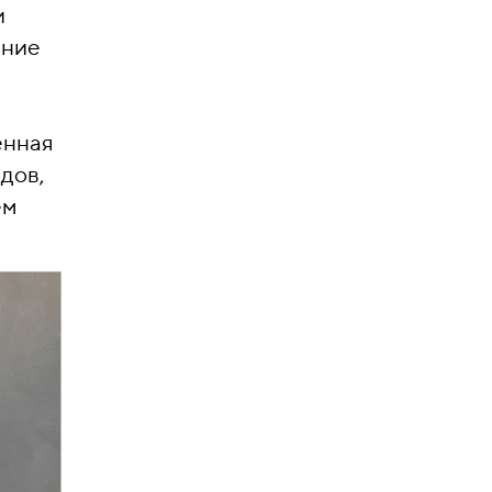
и
ение
енная
дов,
ем