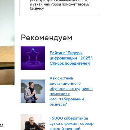
Рекомендуем
Рейтинг "Лидеры
цифровизации - 2025".
Список победителей
Как система
дистанционного
обучения сотрудников
помогает в
масштабировании
бизнеса?
«5000 кибератак за
по
сутки отражает сервер
каждой крупной