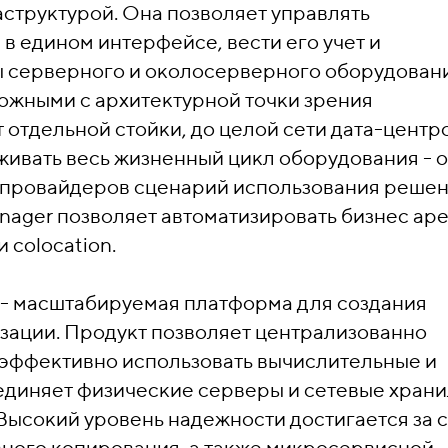
структурой. Она позволяет управлять
 едином интерфейсе, вести его учет и
ы серверного и околосерверного оборудовани
ожными с архитектурной точки зрения
отдельной стойки, до целой сети дата-центро
ивать весь жизненный цикл оборудования - о
г-провайдеров сценарий использования реше
nager позволяет автоматизировать бизнес ар
 colocation.
 масштабируемая платформа для создания
зации. Продукт позволяет централизованно
 эффективно использовать вычислительные и
единяет физические серверы и сетевые хран
Высокий уровень надежности достигается за 
вного копирования, а также микросервисной