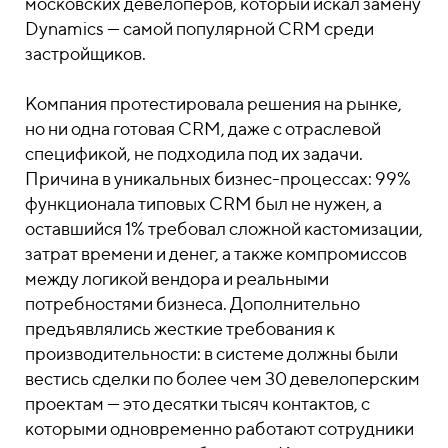
московских девелоперов, который искал замену
Dynamics — самой популярной CRM среди
застройщиков.
Компания протестировала решения на рынке,
но ни одна готовая CRM, даже с отраслевой
спецификой, не подходила под их задачи.
Причина в уникальных бизнес-процессах: 99%
функционала типовых CRM был не нужен, а
оставшийся 1% требовал сложной кастомизации,
затрат времени и денег, а также компромиссов
между логикой вендора и реальными
потребностями бизнеса. Дополнительно
предъявлялись жесткие требования к
производительности: в системе должны были
вестись сделки по более чем 30 девелоперским
проектам — это десятки тысяч контактов, с
которыми одновременно работают сотрудники