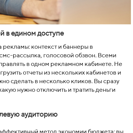
й в едином доступе
 рекламы: контекст и баннеры в
 смс-рассылка, голосовой обзвон. Всеми
равлять в одном рекламном кабинете. Не
ыгрузить отчеты из нескольких кабинетов и
жно сделать в несколько кликов. Вы сразу
 какую нужно отключить и тратить деньги
елевую аудиторию
 эффективный метод экономии бюджета: вы